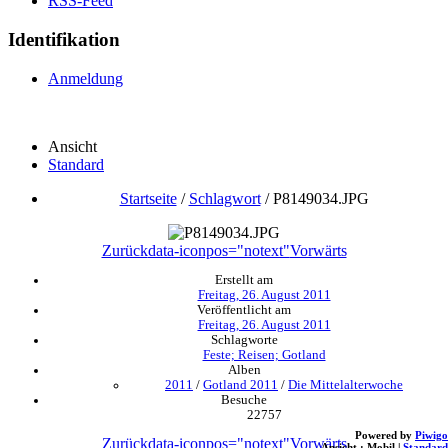
RSS-Feed
Identifikation
Anmeldung
Ansicht
Standard
Startseite
/
Schlagwort
/
P8149034.JPG
Zurück
data-iconpos="notext"
Vorwärts
Erstellt am
Freitag, 26. August 2011
Veröffentlicht am
Freitag, 26. August 2011
Schlagworte
Feste; Reisen; Gotland
Alben
2011
/
Gotland 2011
/
Die Mittelalterwoche
Besuche
22757
Powered by
Piwigo
Zurück
data-iconpos="notext"
Vorwärts
Ansicht :
Mobil
|
Standard