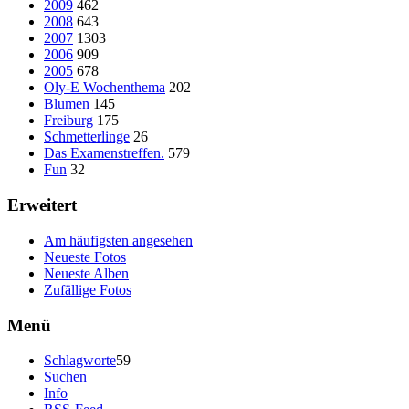
2009
462
2008
643
2007
1303
2006
909
2005
678
Oly-E Wochenthema
202
Blumen
145
Freiburg
175
Schmetterlinge
26
Das Examenstreffen.
579
Fun
32
Erweitert
Am häufigsten angesehen
Neueste Fotos
Neueste Alben
Zufällige Fotos
Menü
Schlagworte
59
Suchen
Info