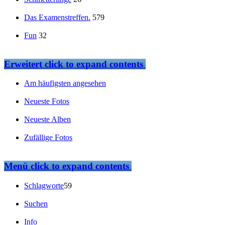
Das Examenstreffen.
579
Fun
32
Erweitert
click to expand contents
Am häufigsten angesehen
Neueste Fotos
Neueste Alben
Zufällige Fotos
Menü
click to expand contents
Schlagworte
59
Suchen
Info