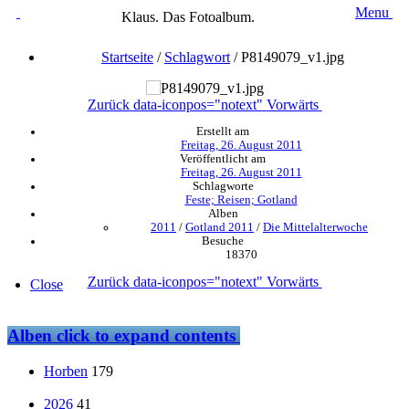
Menu
Klaus. Das Fotoalbum.
Startseite
/
Schlagwort
/
P8149079_v1.jpg
Zurück
data-iconpos="notext"
Vorwärts
Erstellt am
Freitag, 26. August 2011
Veröffentlicht am
Freitag, 26. August 2011
Schlagworte
Feste; Reisen; Gotland
Alben
2011
/
Gotland 2011
/
Die Mittelalterwoche
Besuche
18370
Zurück
data-iconpos="notext"
Vorwärts
Close
Alben
click to expand contents
Horben
179
2026
41